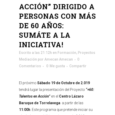
ACCIÓN” DIRIGIDO A
PERSONAS CON MÁS
DE 60 AÑOS:
SUMÁTE A LA
INICIATIVA!
Escrito a las 21:12h
en
Formación
,
Proyectos
Mediación
por
Amecan Amecan
0
Comentarios
0
Me gusta
Compartir
El próximo
Sábado 19 de Octubre de 2.019
tendrá lugar la presentación del Proyecto
“+60:
Talentos en Acción”
en el
Centro Lázaro
Baruque de Torrelavega
a partir de las
11:00h
. Este programa que pretende iniciar su