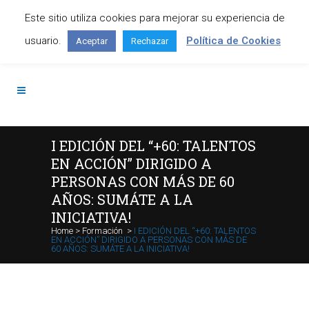
Este sitio utiliza cookies para mejorar su experiencia de
Contáctanos: +34 645 295 966
usuario.
Política de Cookies
Aceptar
Rechazar
I EDICIÓN DEL “+60: TALENTOS
EN ACCIÓN” DIRIGIDO A
PERSONAS CON MÁS DE 60
AÑOS: SUMÁTE A LA
INICIATIVA!
Home
>
Formación
>
I EDICIÓN DEL “+60: TALENTOS
EN ACCIÓN” DIRIGIDO A PERSONAS CON MÁS DE
60 AÑOS: SUMÁTE A LA INICIATIVA!