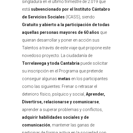
singladura en el último trimestre de 2.019 que
está
subvencionado por el Instituto Cántabro
de Servicios Sociales
(ICASS), siendo
Gratuito y abierto a la participación de todas
aquellas personas mayores de 60 años
que
quieran desarrollar y poner en acción sus
Talentos a través de este viaje qué propone este
novedoso proyecto. La ciudadanía de
Torrelavega y toda Cantabria
puede solicitar
su inscripción en el Programa que pretende
conseguir algunas
metas
en los participantes
como las siguientes: Frenar o retrasar el
deterioro físico, psíquico y social,
Aprender,
Divertirse, relacionarse y comunicarse
,
aprender a superar problemas y conflictos,
adquirir habilidades sociales y de
comunicación
, mantener las ganas de
participar de forma activa en la sociedad con