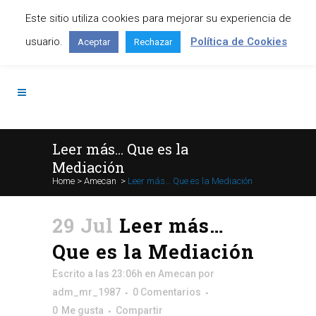
Este sitio utiliza cookies para mejorar su experiencia de
Contáctanos: +34 645 295 966
usuario.
Política de Cookies
Aceptar
Rechazar
Leer más… Que es la
Mediación
Home
>
Amecan
>
Leer más… Que es la Mediación
29 Jul
Leer más…
Que es la Mediación
Escrito a las 23:06h
en
Amecan
por
adm_mr_1987
0 Comentarios
0
Me gusta
Compartir