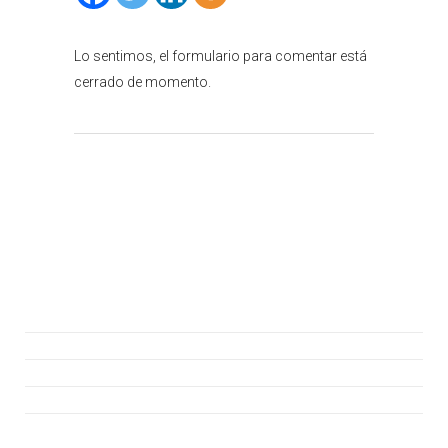
Lo sentimos, el formulario para comentar está
cerrado de momento.
Atención al cliente
Consúltanos
Hazte Socio
Asiste a la Jornada