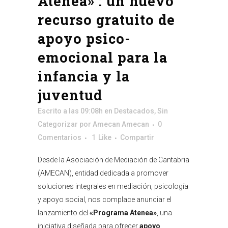
Atenea» : un nuevo
recurso gratuito de
apoyo psico-
emocional para la
infancia y la
juventud
Escrito a las 09:08h
en
Destacados
,
Sin
Categorizar
por
Amecan Amecan
0
Comentarios
1
Like
Compartir
Desde la Asociación de Mediación de Cantabria
(AMECAN), entidad dedicada a promover
soluciones integrales en mediación, psicología
y apoyo social, nos complace anunciar el
lanzamiento del
«Programa Atenea»
, una
iniciativa diseñada para ofrecer
apoyo