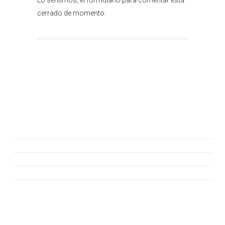
Lo sentimos, el formulario para comentar está
cerrado de momento.
Atención al cliente
Consúltanos
Hazte Socio
Asiste a la Jornada