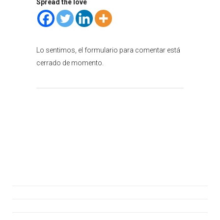
Spread the love
Lo sentimos, el formulario para comentar está
cerrado de momento.
Atención al cliente
Consúltanos
Hazte Socio
Asiste a la Jornada