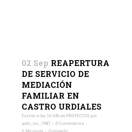
02 Sep
REAPERTURA
DE SERVICIO DE
MEDIACIÓN
FAMILIAR EN
CASTRO URDIALES
Escrito a las 16:54h
en
PROYECTOS
por
adm_mr_1987
0 Comentarios
0
Me gusta
Compartir