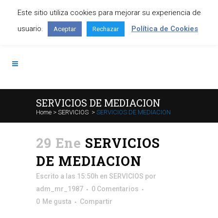
Este sitio utiliza cookies para mejorar su experiencia de
Contáctanos: +34 645 295 966
usuario.
Política de Cookies
Aceptar
Rechazar
SERVICIOS DE MEDIACION
Home
>
SERVICIOS
>
SERVICIOS DE MEDIACION
29 Ene
SERVICIOS
DE MEDIACION
Escrito a las 15:50h
en
SERVICIOS
por
adm_mr_1987
0 Comentarios
0
Me gusta
Compartir