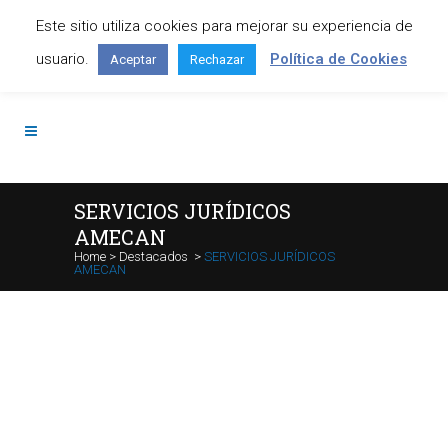
Este sitio utiliza cookies para mejorar su experiencia de
Contáctanos: +34 645 295 966
usuario.
Política de Cookies
Aceptar
Rechazar
SERVICIOS JURÍDICOS
AMECAN
Home
>
Destacados
>
SERVICIOS JURÍDICOS
AMECAN