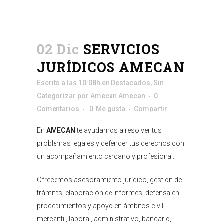
02 Dic
SERVICIOS
JURÍDICOS AMECAN
Escrito a las 10:08h
en
Destacados
,
Sin
Categorizar
por
Amecan Amecan
0
Comentarios
0
Me gusta
Compartir
En
AMECAN
te ayudamos a resolver tus
problemas legales y defender tus derechos con
un acompañamiento cercano y profesional.
Ofrecemos asesoramiento jurídico, gestión de
trámites, elaboración de informes, defensa en
procedimientos y apoyo en ámbitos civil,
mercantil, laboral, administrativo, bancario,