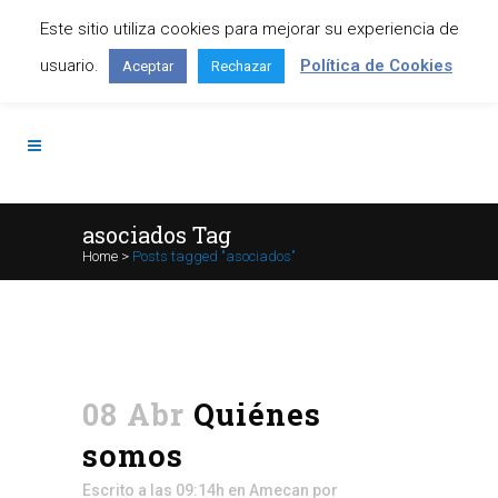
Este sitio utiliza cookies para mejorar su experiencia de
Contáctanos: +34 645 295 966
usuario.
Política de Cookies
Aceptar
Rechazar
asociados Tag
Home
>
Posts tagged "asociados"
08 Abr
Quiénes
somos
Escrito a las 09:14h
en
Amecan
por