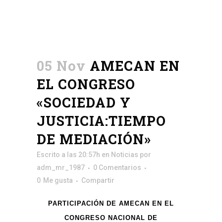
05 Nov
AMECAN EN
EL CONGRESO
«SOCIEDAD Y
JUSTICIA:TIEMPO
DE MEDIACIÓN»
Escrito a las 20:57h
en
Noticias
por
adm_mr_1987
0 Comentarios
0
Me gusta
Compartir
PARTICIPACIÓN DE AMECAN EN EL
CONGRESO NACIONAL DE