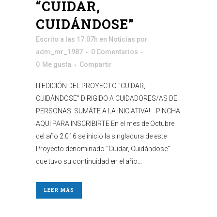
“CUIDAR,
CUIDÁNDOSE”
Escrito a las 17:07h
en
Noticias
por
adm_mr_1987
0 Comentarios
0
Me gusta
Compartir
III EDICIÓN DEL PROYECTO “CUIDAR,
CUIDÁNDOSE” DIRIGIDO A CUIDADORES/AS DE
PERSONAS: SUMÁTE A LA INICIATIVA! PINCHA
AQUI PARA INSCRIBIRTE En el mes de Octubre
del año 2.016 se inicio la singladura de este
Proyecto denominado "Cuidar, Cuidándose"
que tuvo su continuidad en el año...
LEER MÁS