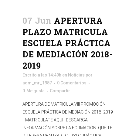
07 Jun
APERTURA
PLAZO MATRICULA
ESCUELA PRÁCTICA
DE MEDIACIÓN 2018-
2019
Escrito a las 14:49h
en
Noticias
por
adm_mr_1987
0 Comentarios
0
Me gusta
Compartir
APERTURA DE MATRICULA VIII PROMOCIÓN
ESCUELA PRÁCTICA DE MEDIACIÓN 2018 -2019
MATRICULATE AQUI DESCARGA
INFORMACIÓN SOBRE LA FORMACIÓN QUE TE
INTERESA REALIZAR CURSO "PRÁCTICA