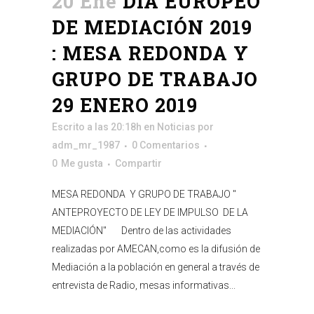
20 Ene
DIA EUROPEO
DE MEDIACIÓN 2019
: MESA REDONDA Y
GRUPO DE TRABAJO
29 ENERO 2019
Escrito a las 20:18h
en
Noticias
por
adm_mr_1987
0 Comentarios
0
Me gusta
Compartir
MESA REDONDA Y GRUPO DE TRABAJO "
ANTEPROYECTO DE LEY DE IMPULSO DE LA
MEDIACIÓN" Dentro de las actividades
realizadas por AMECAN,como es la difusión de
Mediación a la población en general a través de
entrevista de Radio, mesas informativas...