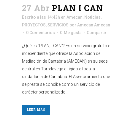
27 Abr
PLAN I CAN
Escrito a las 14:43h
en
Amecan
,
Noticias
,
PROYECTOS
,
SERVICIOS
por
Amecan Amecan
0 Comentarios
0
Me gusta
Compartir
¿Qué es “PLAN, I CAN”? Es un servicio gratuito e
independiente que ofrece la Asociación de
Mediación de Cantabria (AMECAN) en su sede
central en Torrelavega dirigido a toda la
ciudadanía de Cantabria. El Asesoramiento que
se presta se concibe como un servicio de
carácter personalizado...
LEER MÁS