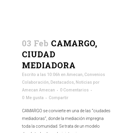
03 Feb
CAMARGO,
CIUDAD
MEDIADORA
Escrito a las 10:06h
en
Amecan
,
Convenios
Colaboración
,
Destacados
,
Noticias
por
Amecan Amecan
0 Comentarios
0
Me gusta
Compartir
CAMARGO se convierte en una de las “ciudades
mediadoras”, donde la mediación impregna
toda la comunidad. Se trata de un modelo