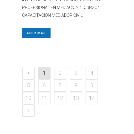
PROFESIONAL EN MEDIACION " CURSO"
CAPACITACIÓN MEDIADOR CIVIL...
LEER MÁS
1
2
3
4
5
6
7
8
9
10
11
12
13
14