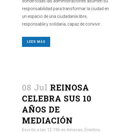
donde todas las administraciones asumen su
responsabilidad para transformar la ciudad en
un espacio de una ciudadanía libre,
responsable y solidaria, capaz de convivir...
LEER MÁS
08 Jul
REINOSA
CELEBRA SUS 10
AÑOS DE
MEDIACIÓN
Escrito a las 12:19h
en
Amecan
,
Eventos
,