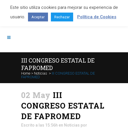
Este sitio utiliza cookies para mejorar su experiencia de
Contáctanos: +34 645 295 966
usuario.
Política de Cookies
Aceptar
Rechazar
III CONGRESO ESTATAL DE
FAPROMED
Home
>
Noticias
>
III CONGRESO ESTATAL DE
FAPROMED
02 May
III
CONGRESO ESTATAL
DE FAPROMED
Escrito a las 15:56h
en
Noticias
por