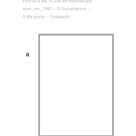
Escrito a las 10:24h
en
Noticias
por
adm_mr_1987
0 Comentarios
0
Me gusta
Compartir
II