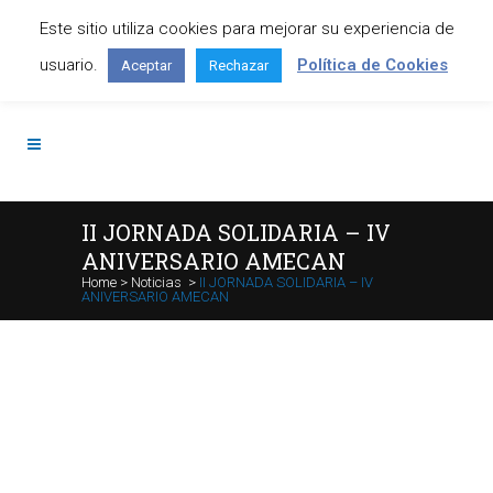
Este sitio utiliza cookies para mejorar su experiencia de
Contáctanos: +34 645 295 966
usuario.
Política de Cookies
Aceptar
Rechazar
II JORNADA SOLIDARIA – IV
ANIVERSARIO AMECAN
Home
>
Noticias
>
II JORNADA SOLIDARIA – IV
ANIVERSARIO AMECAN