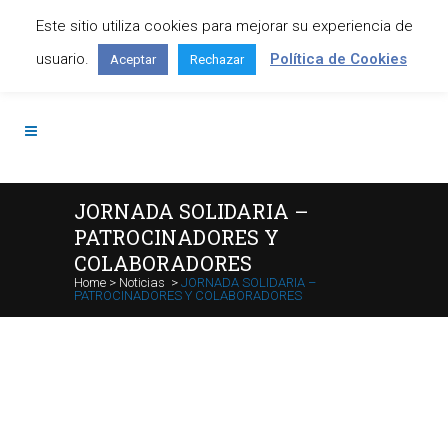
Este sitio utiliza cookies para mejorar su experiencia de
Contáctanos: +34 645 295 966
usuario.
Política de Cookies
Aceptar
Rechazar
JORNADA SOLIDARIA –
PATROCINADORES Y
COLABORADORES
Home
>
Noticias
>
JORNADA SOLIDARIA –
PATROCINADORES Y COLABORADORES