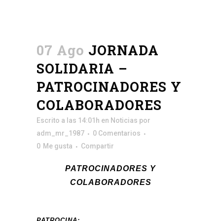
07 Ago
JORNADA
SOLIDARIA –
PATROCINADORES Y
COLABORADORES
Escrito a las 14:01h
en
Noticias
por
adm_mr_1987
0 Comentarios
0
Me gusta
Compartir
PATROCINADORES Y
COLABORADORES
PATROCINA: