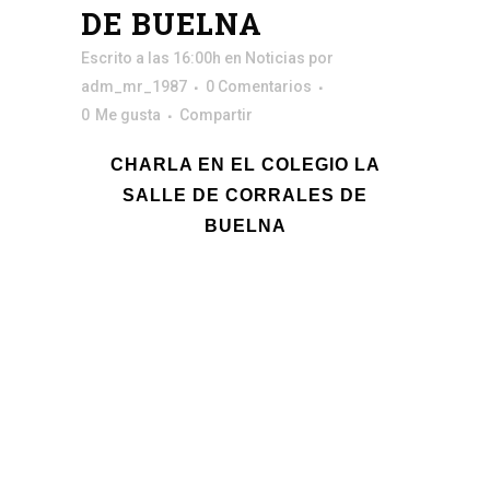
DE BUELNA
Escrito a las 16:00h
en
Noticias
por
adm_mr_1987
0 Comentarios
0
Me gusta
Compartir
CHARLA EN EL COLEGIO LA
SALLE DE CORRALES DE
BUELNA