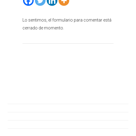
Lo sentimos, el formulario para comentar está
cerrado de momento.
Atención al cliente
Consúltanos
Hazte Socio
Asiste a la Jornada