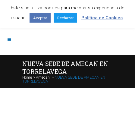
Este sitio utiliza cookies para mejorar su experiencia de
Contáctanos: +34 645 295 966
usuario.
Política de Cookies
Aceptar
Rechazar
NUEVA SEDE DE AMECAN EN
TORRELAVEGA
Home
>
Amecan
>
NUEVA SEDE DE AMECAN EN
TORRELAVEGA