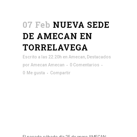
07 Feb
NUEVA SEDE
DE AMECAN EN
TORRELAVEGA
Escrito a las 22:20h
en
Amecan
,
Destacados
por
Amecan Amecan
0 Comentarios
0
Me gusta
Compartir
El pasado sábado día 25 de enero AMECAN