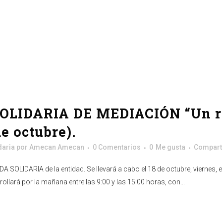
OLIDARIA DE MEDIACIÓN “Un rec
de octubre).
daria
por
Amecan Amecan
0 Comentarios
0
Me gusta
Compart
OLIDARIA de la entidad. Se llevará a cabo el 18 de octubre, viernes,
llará por la mañana entre las 9:00 y las 15:00 horas, con...