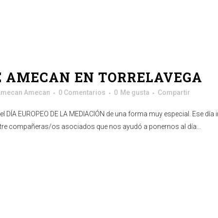
E AMECAN EN TORRELAVEGA
Amecan Amecan
0 Comentarios
0
Me gusta
Compartir
el DÍA EUROPEO DE LA MEDIACIÓN de una forma muy especial. Ese día 
re compañeras/os asociados que nos ayudó a ponernos al día...