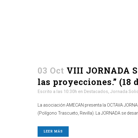
03 Oct
VIII JORNADA S
las proyecciones.” (18 
Escrito a las 10:30h
en
Destacados
,
Jornada Soli
La asociación AMECAN presenta la OCTAVA JORNADA S
(Polígono Trascueto, Revilla). La JORNADA se desarro
LEER MÁS