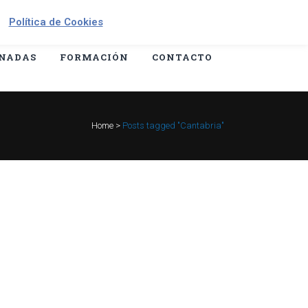
Contáctanos: +34 645 295 966
Política de Cookies
NADAS
FORMACIÓN
CONTACTO
Home
>
Posts tagged "Cantabria"