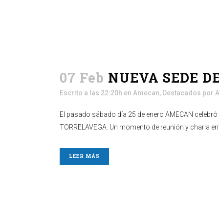
07 Feb
NUEVA SEDE D
Escrito a las 22:20h
en
Amecan
,
Destacados
por
El pasado sábado día 25 de enero AMECAN celebró 
TORRELAVEGA. Un momento de reunión y charla ent
LEER MÁS