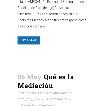
alta en AMECAN: 1.- Rellenar el Formulario de
Solicitud de Alta (debajo)2.- Acepta los
terminos. 3.- Pulsa el botón de registro. 4.-
Recibirás un correo con tus datos (pendientes
de aprobación por...
LEER MÁS
06 May
Qué es la
Mediación
Escrito a las 11:21h
en
Amecan
por
adm_mr_1987
0 Comentarios
0
Me gusta
Compartir