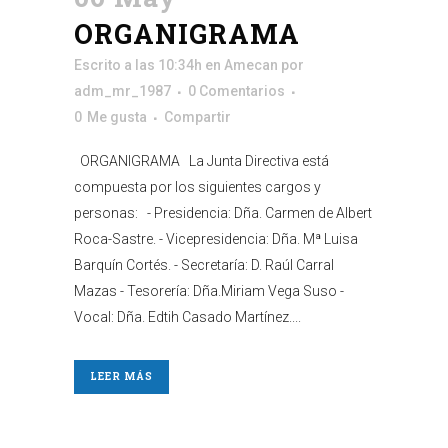
ORGANIGRAMA
Escrito a las 10:34h
en
Amecan
por
adm_mr_1987
0 Comentarios
0
Me gusta
Compartir
ORGANIGRAMA La Junta Directiva está
compuesta por los siguientes cargos y
personas: - Presidencia: Dña. Carmen de Albert
Roca-Sastre. - Vicepresidencia: Dña. Mª Luisa
Barquín Cortés. - Secretaría: D. Raúl Carral
Mazas - Tesorería: Dña.Miriam Vega Suso -
Vocal: Dña. Edtih Casado Martínez....
LEER MÁS