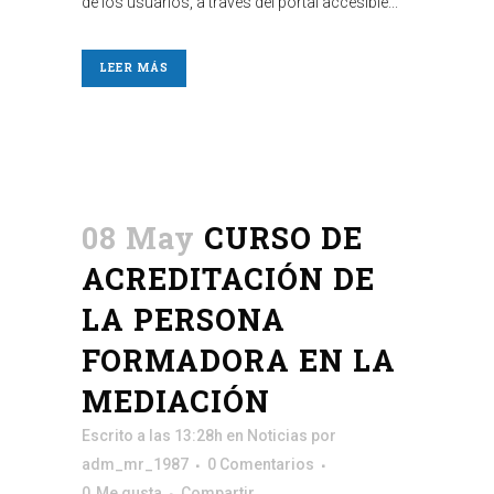
de los usuarios, a través del portal accesible...
LEER MÁS
08 May
CURSO DE
ACREDITACIÓN DE
LA PERSONA
FORMADORA EN LA
MEDIACIÓN
Escrito a las 13:28h
en
Noticias
por
adm_mr_1987
0 Comentarios
0
Me gusta
Compartir