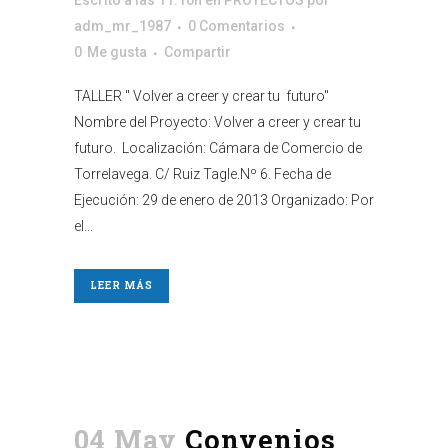
Escrito a las 11:10h
en
PROYECTOS
por
adm_mr_1987
0 Comentarios
0
Me gusta
Compartir
TALLER " Volver a creer y crear tu futuro"
Nombre del Proyecto: Volver a creer y crear tu
futuro. Localización: Cámara de Comercio de
Torrelavega. C/ Ruiz Tagle.Nº 6. Fecha de
Ejecución: 29 de enero de 2013 Organizado: Por
el...
LEER MÁS
04 May
Convenios