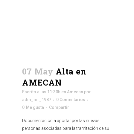
07 May
Alta en
AMECAN
Escrito a las 11:30h
en
Amecan
por
adm_mr_1987
0 Comentarios
0
Me gusta
Compartir
Documentación a aportar por las nuevas
personas asociadas para la tramitación de su