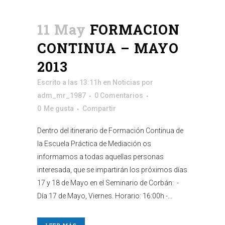
11 May
FORMACION
CONTINUA – MAYO
2013
Escrito a las 13:11h
en
Noticias
por
adm_mr_1987
0 Comentarios
0
Me gusta
Compartir
Dentro del itinerario de Formación Continua de
la Escuela Práctica de Mediación os
informamos a todas aquellas personas
interesada, que se impartirán los próximos días
17 y 18 de Mayo en el Seminario de Corbán: -
Día 17 de Mayo, Viernes. Horario: 16:00h -...