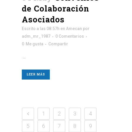
de Colaboración
Asociados
Escrito a las 08:57h
en
Amecan
por
adm_mr_1987
0 Comentarios
0
Me gusta
Compartir
...
LEER MÁS
1
2
3
4
5
6
7
8
9