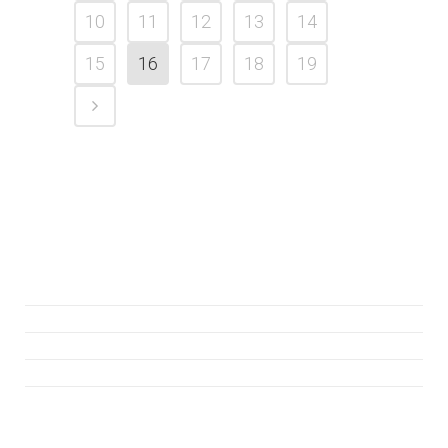
10
11
12
13
14
15
16
17
18
19
Atención al cliente
Consúltanos
Hazte Socio
Asiste a la Jornada