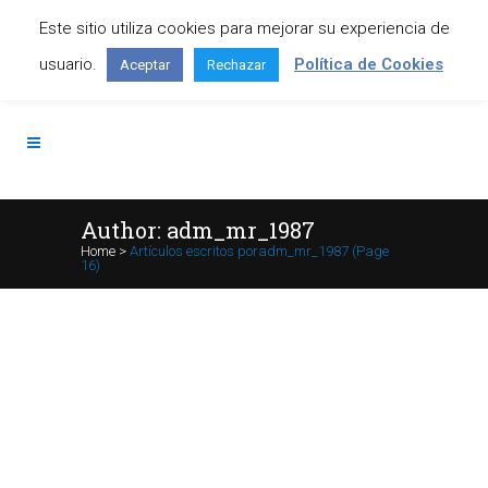
Este sitio utiliza cookies para mejorar su experiencia de
Contáctanos: +34 645 295 966
usuario.
Política de Cookies
Aceptar
Rechazar
Author: adm_mr_1987
Home
>
Artículos escritos poradm_mr_1987
(Page
16)