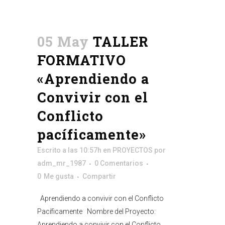
05 May
TALLER
FORMATIVO
«Aprendiendo a
Convivir con el
Conflicto
pacíficamente»
Escrito a las 10:57h
en
PROYECTOS
por
adm_mr_1987
0 Comentarios
0
Me gusta
Compartir
Aprendiendo a convivir con el Conflicto
Pacíficamente Nombre del Proyecto:
Aprendiendo a convivir con el Conflicto