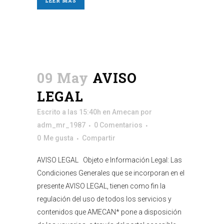
LEER MÁS
09 May
AVISO
LEGAL
Escrito a las 15:40h
en
Amecan
por
adm_mr_1987
0 Comentarios
0
Me gusta
Compartir
AVISO LEGAL Objeto e Información Legal: Las
Condiciones Generales que se incorporan en el
presente AVISO LEGAL, tienen como fin la
regulación del uso de todos los servicios y
contenidos que AMECAN* pone a disposición