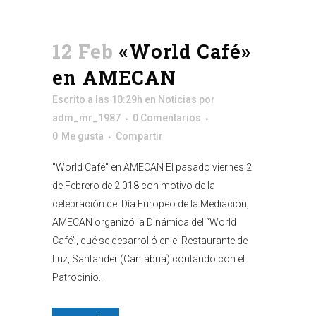
12 Feb
«World Café»
en AMECAN
Escrito a las 10:29h
en
Noticias
por
adm_mr_1987
0 Comentarios
0
Me gusta
Compartir
"World Café" en AMECAN El pasado viernes 2
de Febrero de 2.018 con motivo de la
celebración del Día Europeo de la Mediación,
AMECAN organizó la Dinámica del “World
Café”, qué se desarrolló en el Restaurante de
Luz, Santander (Cantabria) contando con el
Patrocinio...