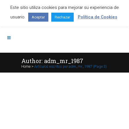
Este sitio utiliza cookies para mejorar su experiencia de
Contáctanos: +34 645 295 966
usuario.
Política de Cookies
Aceptar
Rechazar
Author: adm_mr_1987
Home
>
Artículos escritos poradm_mr_1987
(Page 3)