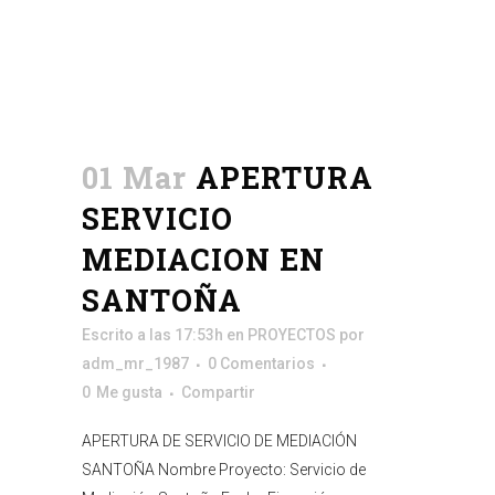
01 Mar
APERTURA
SERVICIO
MEDIACION EN
SANTOÑA
Escrito a las 17:53h
en
PROYECTOS
por
adm_mr_1987
0 Comentarios
0
Me gusta
Compartir
APERTURA DE SERVICIO DE MEDIACIÓN
SANTOÑA Nombre Proyecto: Servicio de