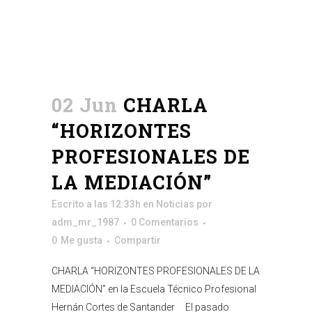
02 Jun
CHARLA
“HORIZONTES
PROFESIONALES DE
LA MEDIACIÓN”
Escrito a las 12:33h
en
Noticias
por
adm_mr_1987
0 Comentarios
0
Me gusta
Compartir
CHARLA “HORIZONTES PROFESIONALES DE LA
MEDIACIÓN” en la Escuela Técnico Profesional
Hernán Cortes de Santander El pasado