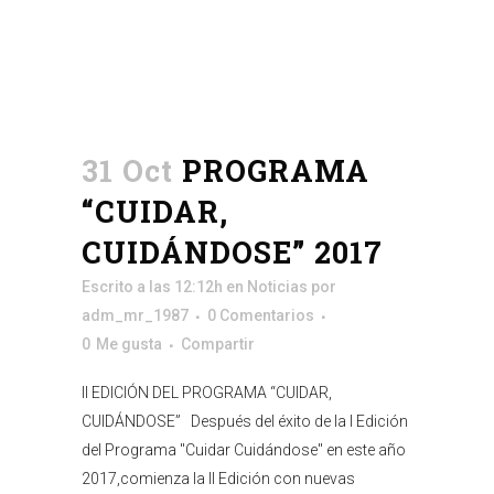
31 Oct
PROGRAMA
“CUIDAR,
CUIDÁNDOSE” 2017
Escrito a las 12:12h
en
Noticias
por
adm_mr_1987
0 Comentarios
0
Me gusta
Compartir
II EDICIÓN DEL PROGRAMA “CUIDAR,
CUIDÁNDOSE” Después del éxito de la I Edición
del Programa "Cuidar Cuidándose" en este año
2017,comienza la II Edición con nuevas