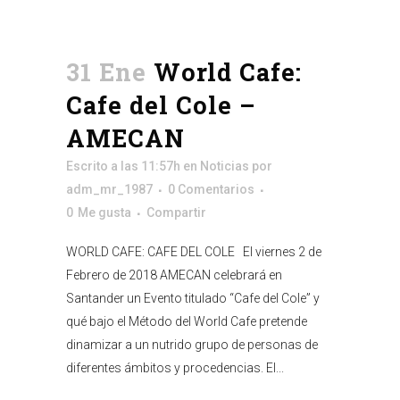
31 Ene
World Cafe:
Cafe del Cole –
AMECAN
Escrito a las 11:57h
en
Noticias
por
adm_mr_1987
0 Comentarios
0
Me gusta
Compartir
WORLD CAFE: CAFE DEL COLE El viernes 2 de
Febrero de 2018 AMECAN celebrará en
Santander un Evento titulado “Cafe del Cole” y
qué bajo el Método del World Cafe pretende
dinamizar a un nutrido grupo de personas de
diferentes ámbitos y procedencias. El...