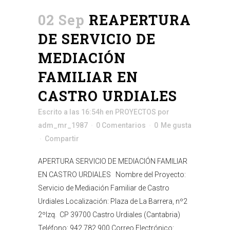
02 Sep
REAPERTURA
DE SERVICIO DE
MEDIACIÓN
FAMILIAR EN
CASTRO URDIALES
Escrito a las 16:54h
en
PROYECTOS
por
adm_mr_1987
0 Comentarios
0
Me gusta
Compartir
APERTURA SERVICIO DE MEDIACIÓN FAMILIAR
EN CASTRO URDIALES Nombre del Proyecto:
Servicio de Mediación Familiar de Castro
Urdiales Localización: Plaza de La Barrera, nº2
2ºIzq. CP 39700 Castro Urdiales (Cantabria)
Teléfono: 942 782 900 Correo Electrónico: