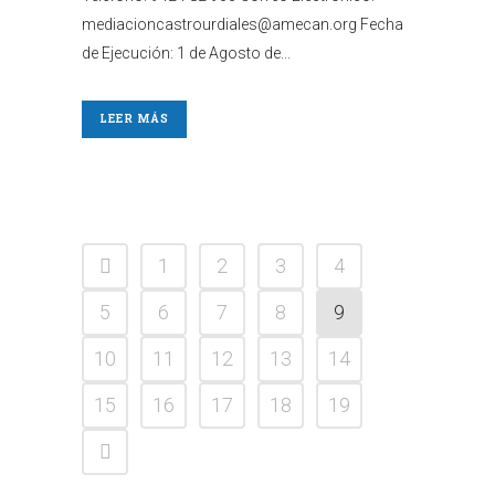
mediacioncastrourdiales@amecan.org Fecha
de Ejecución: 1 de Agosto de...
LEER MÁS
1
2
3
4
5
6
7
8
9
10
11
12
13
14
15
16
17
18
19