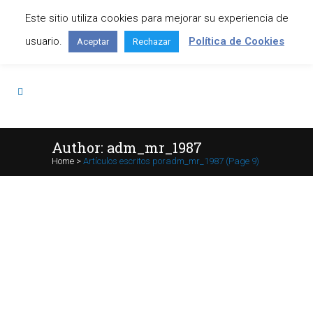
Este sitio utiliza cookies para mejorar su experiencia de
Contáctanos: +34 645 295 966
usuario.
Política de Cookies
Aceptar
Rechazar
Author: adm_mr_1987
Home
>
Artículos escritos poradm_mr_1987
(Page 9)