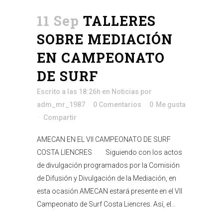
11 Sep
TALLERES
SOBRE MEDIACIÓN
EN CAMPEONATO
DE SURF
Escrito a las 18:26h
en
Noticias
por
adm_mr_1987
0 Comentarios
0
Me gusta
Compartir
AMECAN EN EL VII CAMPEONATO DE SURF
COSTA LIENCRES Siguiendo con los actos
de divulgación programados por la Comisión
de Difusión y Divulgación de la Mediación, en
esta ocasión AMECAN estará presente en el VII
Campeonato de Surf Costa Liencres. Así, el...