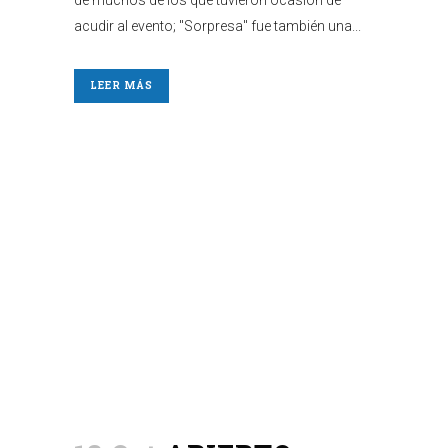
de muchos de los que tuvieron ocasión de
acudir al evento; "Sorpresa" fue también una...
LEER MÁS