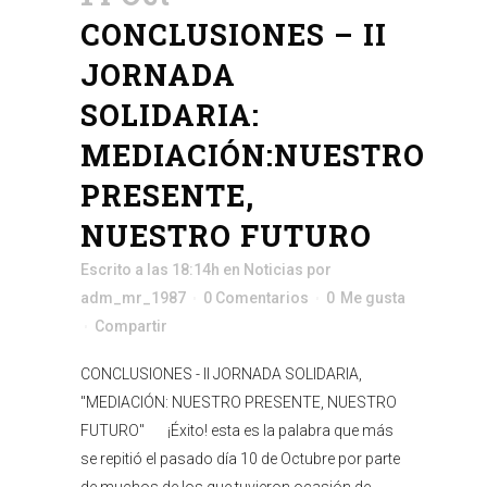
CONCLUSIONES – II
JORNADA
SOLIDARIA:
MEDIACIÓN:NUESTRO
PRESENTE,
NUESTRO FUTURO
Escrito a las 18:14h
en
Noticias
por
adm_mr_1987
0 Comentarios
0
Me gusta
Compartir
CONCLUSIONES - II JORNADA SOLIDARIA,
"MEDIACIÓN: NUESTRO PRESENTE, NUESTRO
FUTURO" ¡Éxito! esta es la palabra que más
se repitió el pasado día 10 de Octubre por parte