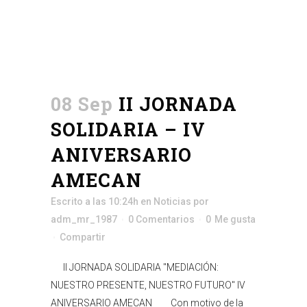
08 Sep
II JORNADA
SOLIDARIA – IV
ANIVERSARIO
AMECAN
Escrito a las 10:24h
en
Noticias
por
adm_mr_1987
0 Comentarios
0
Me gusta
Compartir
II JORNADA SOLIDARIA "MEDIACIÓN:
NUESTRO PRESENTE, NUESTRO FUTURO" IV
ANIVERSARIO AMECAN Con motivo de la