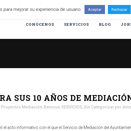
ies para mejorar su experiencia de usuario.
Aceptar
Rechazar
CONÓCENOS
SERVICIOS
BLOG
JOR
RA SUS 10 AÑOS DE MEDIACIÓ
,
Proyectos Mediación
,
Reinosa
,
SERVICIOS
,
Sin Categorizar
por
Ame
6 el acto informativo con el que el Servicio de Mediación del Ayuntam