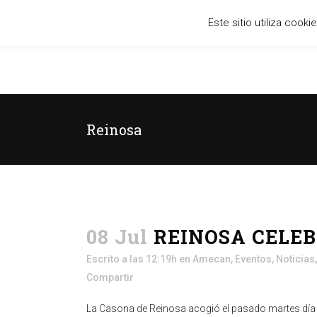
Este sitio utiliza cook
Reinosa
08 Jul
REINOSA CELEB
Escrito a las 12:19h
en
Amecan
,
Eventos
,
Noticias
Compartir
La Casona de Reinosa acogió el pasado martes día 