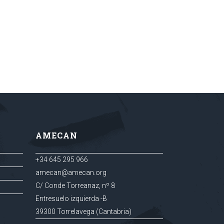
AMECAN
+34 645 295 966
amecan@amecan.org
C/ Conde Torreanaz, nº 8
Entresuelo izquierda -B
39300 Torrelavega (Cantabria)