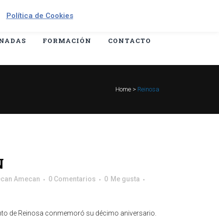
Contáctanos: +34 645 295 966
Política de Cookies
NADAS
FORMACIÓN
CONTACTO
Home
>
Reinosa
N
can Amecan
0 Comentarios
0
Me gusta
iento de Reinosa conmemoró su décimo aniversario.